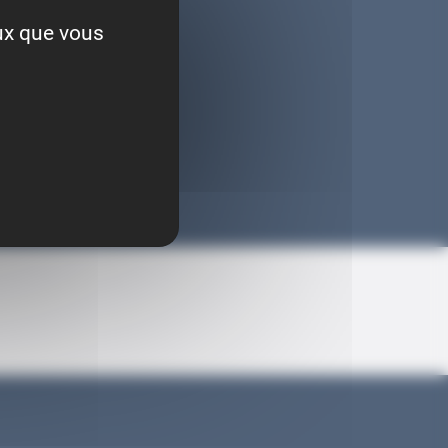
eux que vous
94
W