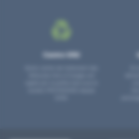
Centre VHU
Notre centre de traitement des
En 
Véhicules Hors d’Usages est
détac
agréé par la préfecture sous le
co
numéro PR3700006D depuis
l’é
2006.
prolong