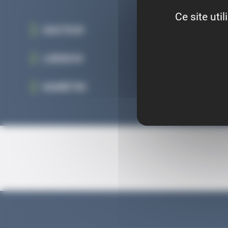
Ce site uti
HAUTEUR
45
LARGEUR
225
DIAMÈTRE
17