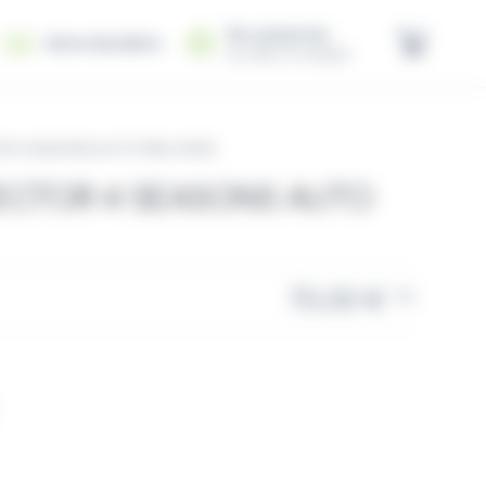
Se connecter
Votre Auto&Co
ou créer un compte
R 4 SEASONS AUTO PNEU HIVER
ECTOR 4 SEASONS AUTO
70,00 €
TTC