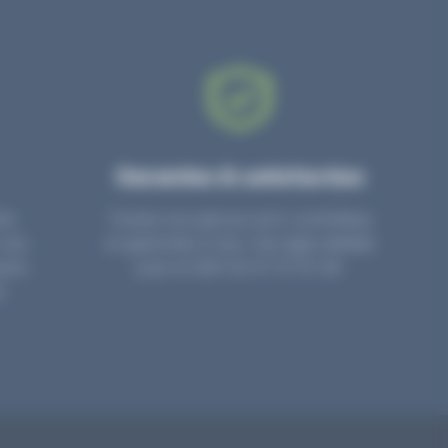
Garanties & satisfaction
re
Toutes nos pièces sont contrôlées
 nos
et garanties 2 ans. Une ligne dédiée
ion.
pour le SAV 02 47 27 51 36.
.