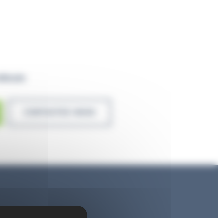
éhicule
OOD YEAR VECTOR 4 SEASONS AUTO PNEU HIVER
CONTACTEZ-NOUS