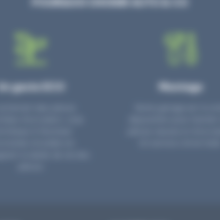
POURQUOI CHOISIR AUTO & CO
Un geste ECO
Montage
achetant des pièces
Notre garage est à vot
hées d’occasion, vous
disposition pour monter
ntribuez à favoriser
pièces neuves et d’occas
conomie circulaire en
Un service clé en main
eant la durée de vie des
pièces.