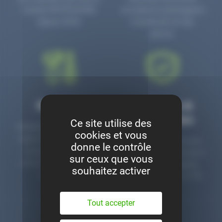
numéro PR3700006D
circulaire en prolongeant
depuis 2006.
la durée de vie des
pièces.
Montage
Garanties &
satisfaction
Ce site utilise des
Notre garage est à votre
cookies et vous
disposition pour monter
Toutes nos pièces sont
donne le contrôle
nos pièces neuves et
contrôlées et garanties 2
sur ceux que vous
d’occasion. Un service
ans. Une ligne dédiée
souhaitez activer
clé en main.
pour le SAV 02 47 27 51
36.
Tout accepter