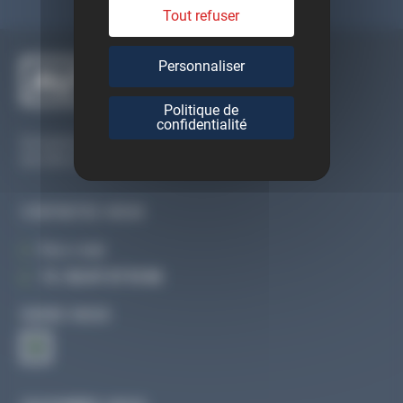
Tout refuser
Personnaliser
Politique de
confidentialité
Du lundi au vendredi
De 09h à 12h30 et de 13h30 à 18h
CONTACTEZ-NOUS
Par e-mail
Tél :
02 47 27 51 36
SUIVEZ-NOUS