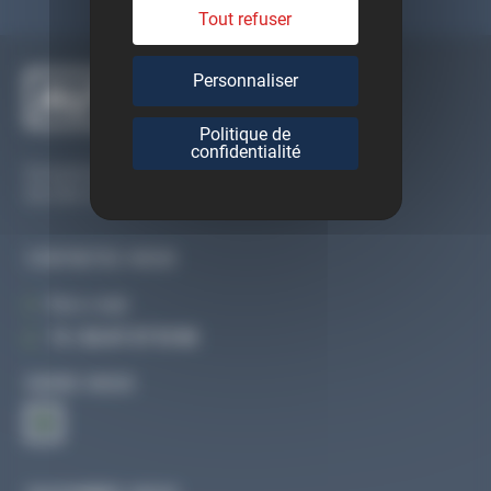
Tout refuser
Personnaliser
Politique de
confidentialité
Du lundi au vendredi
De 09h à 12h30 et de 13h30 à 18h
CONTACTEZ-NOUS
Par e-mail
Tél :
02 47 27 51 36
SUIVEZ-NOUS