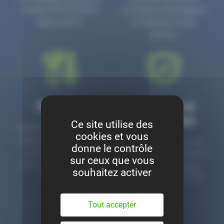
numéro PR3700006D
circulaire en prolongeant
depuis 2006.
la durée de vie des
pièces.
Montage
Garanties &
satisfaction
Ce site utilise des
Notre garage est à votre
cookies et vous
disposition pour monter
Toutes nos pièces sont
donne le contrôle
nos pièces neuves et
contrôlées et garanties 2
sur ceux que vous
d’occasion. Un service
ans. Une ligne dédiée
souhaitez activer
clé en main.
pour le SAV 02 47 27 51
36.
Tout accepter