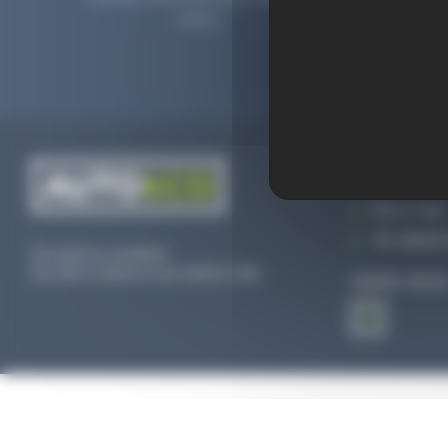
2006.
prolong
CONTACTEZ
Par e-mail
Tél :
02 47 
Du lundi au vendredi
De 09h à 12h30 et de 13h30 à 18h
SUIVEZ-NOU