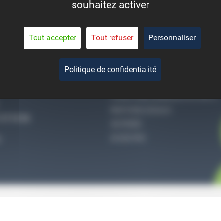
souhaitez activer
eant la durée de vie des
pièces.
Tout accepter
Tout refuser
Personnaliser
Politique de confidentialité
-NOUS
QUI SOMMES-NOUS
CONDITIONS GÉNÉRALES DE VENTE
MENTIONS LÉGALES
27 51 36
VIE PRIVÉE
ACCES PRO
S