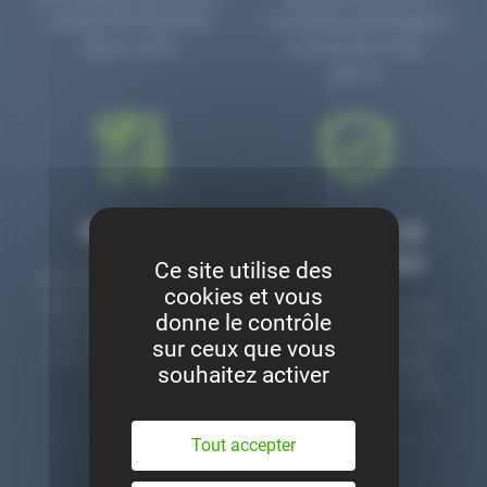
numéro PR3700006D
circulaire en prolongeant
depuis 2006.
la durée de vie des
pièces.
Montage
Garanties &
satisfaction
Ce site utilise des
Notre garage est à votre
cookies et vous
disposition pour monter
Toutes nos pièces sont
donne le contrôle
nos pièces neuves et
contrôlées et garanties 2
sur ceux que vous
d’occasion. Un service
ans. Une ligne dédiée
souhaitez activer
clé en main.
pour le SAV 02 47 27 51
36.
Tout accepter