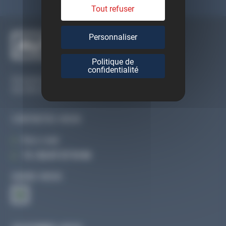
Tout refuser
Personnaliser
Politique de
confidentialité
Du lundi au vendredi
De 09h à 12h30 et de 13h30 à 18h
CONTACTEZ-NOUS
Par e-mail
Tél :
02 47 27 51 36
SUIVEZ-NOUS