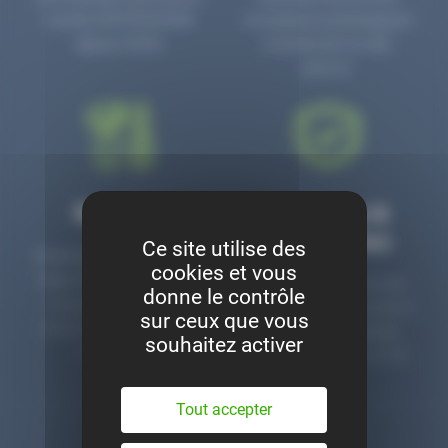
numéro PR3700006D
circulaire en prolongeant
depuis 2006.
la durée de vie des
pièces.
Montage
Garanties &
satisfaction
Ce site utilise des
Notre garage est à votre
cookies et vous
disposition pour monter
Toutes nos pièces sont
donne le contrôle
nos pièces neuves et
contrôlées et garanties 2
sur ceux que vous
d’occasion. Un service
ans. Une ligne dédiée
souhaitez activer
clé en main.
pour le SAV 02 47 27 51
36.
Tout accepter