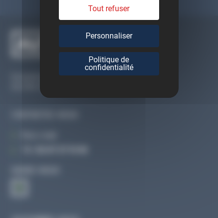
Tout refuser
Personnaliser
Politique de
confidentialité
Du lundi au vendredi
De 09h à 12h30 et de 13h30 à 18h
CONTACTEZ-NOUS
Par e-mail
Tél :
02 47 27 51 36
SUIVEZ-NOUS