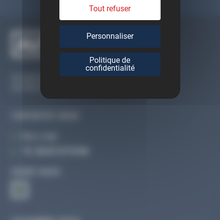
Tout refuser
Personnaliser
Politique de
confidentialité
Du lundi au vendredi
De 09h à 12h30 et de 13h30 à 18h
CONTACTEZ-NOUS
Par e-mail
Tél :
02 47 27 51 36
SUIVEZ-NOUS