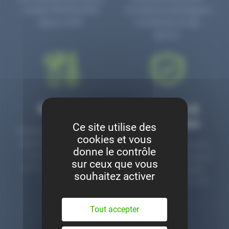
numéro PR3700006D
circulaire en prolongeant
depuis 2006.
la durée de vie des
pièces.
Montage
Garanties &
satisfaction
Ce site utilise des
Notre garage est à votre
cookies et vous
disposition pour monter
Toutes nos pièces sont
donne le contrôle
nos pièces neuves et
contrôlées et garanties 2
sur ceux que vous
d’occasion. Un service
ans. Une ligne dédiée
souhaitez activer
clé en main.
pour le SAV 02 47 27 51
36.
Tout accepter