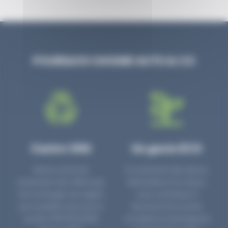
POURQUOI CHOISIR AUTO & CO
Centre VHU
Un geste ECO
Notre centre de
En achetant des pièces
traitement des Véhicules
détachées d’occasion,
Hors d’Usages est agréé
vous contribuez à
par la préfecture sous le
favoriser l’économie
numéro PR3700006D
circulaire en prolongeant