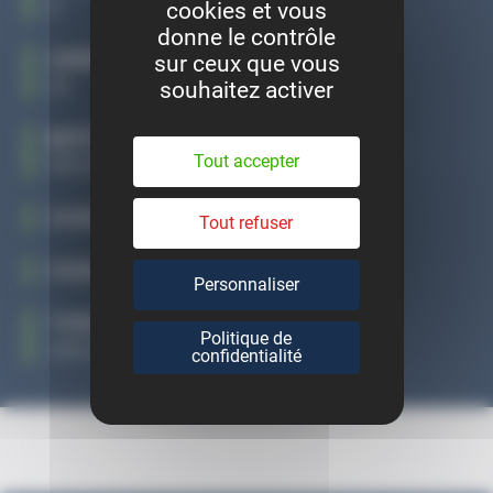
6
cookies et vous
donne le contrôle
CARBURANT
sur ceux que vous
ES
souhaitez activer
BOÎTE DE VITESSE
Tout accepter
MECANIQUE
CODE MOTEUR
Tout refuser
CODE BOÎTE
Personnaliser
TYPE MINE
Politique de
VSSZZZ6KZTR007654
confidentialité