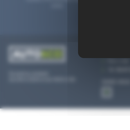
2006.
prolong
CONTACTEZ
Par e-mail
Tél :
02 47 
Du lundi au vendredi
De 09h à 12h30 et de 13h30 à 18h
SUIVEZ-NOU