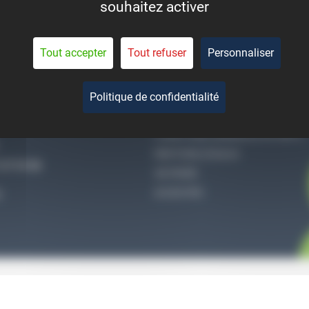
souhaitez activer
eant la durée de vie des
pièces.
Tout accepter
Tout refuser
Personnaliser
Politique de confidentialité
-NOUS
QUI SOMMES-NOUS
CONDITIONS GÉNÉRALES DE VENTE
MENTIONS LÉGALES
27 51 36
VIE PRIVÉE
ACCES PRO
S