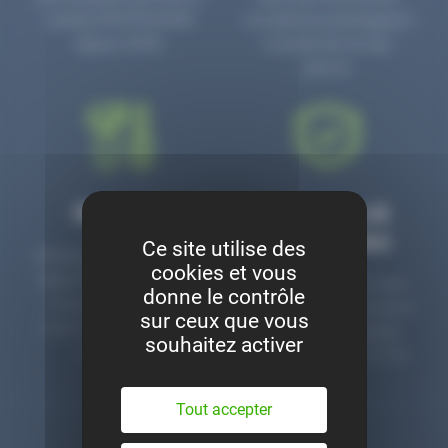
numéro PR3700006D
circulaire en prolongeant
depuis 2006.
la durée de vie des
pièces.
Montage
Garanties &
satisfaction
Ce site utilise des
Notre garage est à votre
cookies et vous
disposition pour monter
Toutes nos pièces sont
donne le contrôle
nos pièces neuves et
contrôlées et garanties 2
sur ceux que vous
d’occasion. Un service
ans. Une ligne dédiée
souhaitez activer
clé en main.
pour le SAV 02 47 27 51
36.
Tout accepter