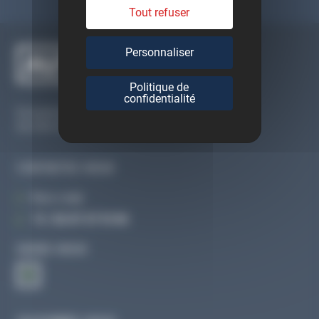
Tout refuser
Personnaliser
Politique de
confidentialité
Du lundi au vendredi
De 09h à 12h30 et de 13h30 à 18h
CONTACTEZ-NOUS
Par e-mail
Tél :
02 47 27 51 36
SUIVEZ-NOUS