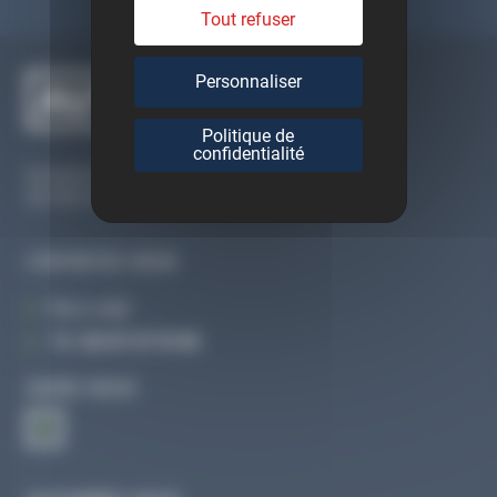
Tout refuser
Personnaliser
Politique de
confidentialité
Du lundi au vendredi
De 09h à 12h30 et de 13h30 à 18h
CONTACTEZ-NOUS
Par e-mail
Tél :
02 47 27 51 36
SUIVEZ-NOUS