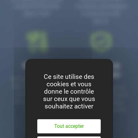
numéro PR3700006D
circulaire en prolongeant
depuis 2006.
la durée de vie des
pièces.
Montage
Garanties &
satisfaction
Ce site utilise des
Notre garage est à votre
cookies et vous
disposition pour monter
Toutes nos pièces sont
donne le contrôle
nos pièces neuves et
contrôlées et garanties 2
sur ceux que vous
d’occasion. Un service
ans. Une ligne dédiée
souhaitez activer
clé en main.
pour le SAV 02 47 27 51
36.
Tout accepter