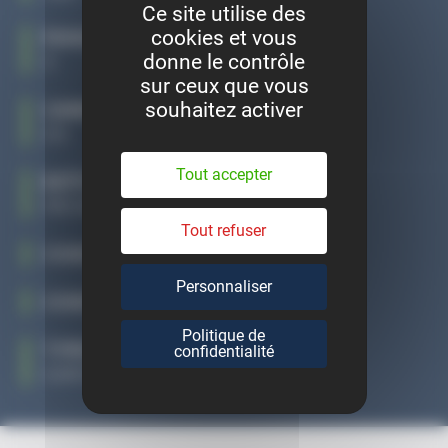
Ce site utilise des
cookies et vous
PUISSANCE
donne le contrôle
5
sur ceux que vous
souhaitez activer
CARBURANT
GO
Tout accepter
BOÎTE DE VITESSE
MECANIQUE
Tout refuser
CODE MOTEUR
Personnaliser
CODE BOÎTE
Politique de
TYPE MINE
confidentialité
SJNFDAK12U3001238