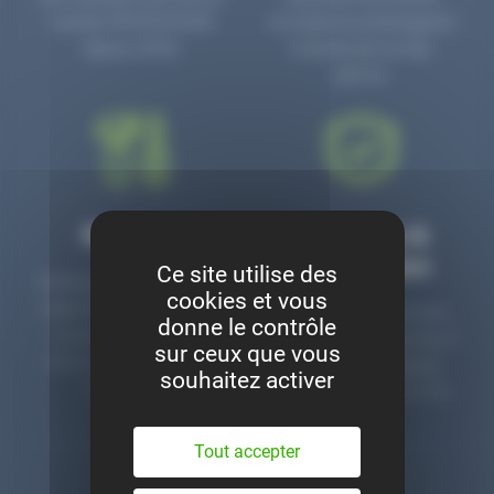
numéro PR3700006D
circulaire en prolongeant
depuis 2006.
la durée de vie des
pièces.
Montage
Garanties &
satisfaction
Ce site utilise des
Notre garage est à votre
cookies et vous
disposition pour monter
Toutes nos pièces sont
donne le contrôle
nos pièces neuves et
contrôlées et garanties 2
sur ceux que vous
d’occasion. Un service
ans. Une ligne dédiée
souhaitez activer
clé en main.
pour le SAV 02 47 27 51
36.
Tout accepter