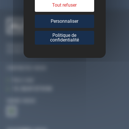
Tout refuser
Personnaliser
Politique de
confidentialité
Du lundi au vendredi
De 09h à 12h30 et de 13h30 à 18h
CONTACTEZ-NOUS
Par e-mail
Tél :
02 47 27 51 36
SUIVEZ-NOUS