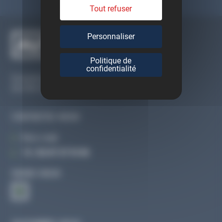
Tout refuser
Personnaliser
Politique de
confidentialité
Du lundi au vendredi
De 09h à 12h30 et de 13h30 à 18h
CONTACTEZ-NOUS
Par e-mail
Tél :
02 47 27 51 36
SUIVEZ-NOUS