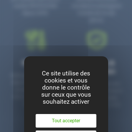
numéro PR3700006D
circulaire en prolongeant
depuis 2006.
la durée de vie des
pièces.
Montage
Garanties &
satisfaction
Ce site utilise des
Notre garage est à votre
cookies et vous
disposition pour monter
Toutes nos pièces sont
donne le contrôle
nos pièces neuves et
contrôlées et garanties 2
sur ceux que vous
d’occasion. Un service
ans. Une ligne dédiée
souhaitez activer
clé en main.
pour le SAV 02 47 27 51
36.
Tout accepter