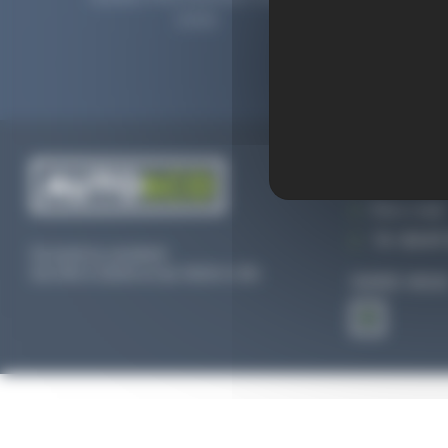
2006.
prolong
CONTACTEZ
Par e-mail
Tél :
02 47 
Du lundi au vendredi
De 09h à 12h30 et de 13h30 à 18h
SUIVEZ-NOU