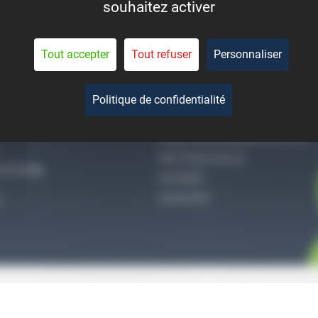
souhaitez activer
eant la durée de vie des
pièces.
Tout accepter
Tout refuser
Personnaliser
Politique de confidentialité
-NOUS
QUI SOMMES-NOUS
CONDITIONS GÉNÉRALES DE VENTE
MENTIONS LÉGALES
27 51 36
VIE PRIVÉE
ACCES PRO
S