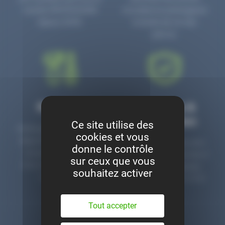
numéro PR3700006D
circulaire en prolongeant
depuis 2006.
la durée de vie des
pièces.
Montage
Garanties &
satisfaction
Ce site utilise des
Notre garage est à votre
cookies et vous
disposition pour monter
Toutes nos pièces sont
donne le contrôle
nos pièces neuves et
contrôlées et garanties 2
sur ceux que vous
d’occasion. Un service
ans. Une ligne dédiée
souhaitez activer
clé en main.
pour le SAV 02 47 27 51
36.
Tout accepter