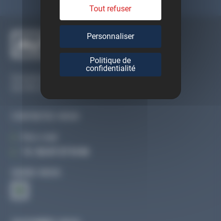
Tout refuser
Personnaliser
Politique de
confidentialité
Du lundi au vendredi
De 09h à 12h30 et de 13h30 à 18h
CONTACTEZ-NOUS
Par e-mail
Tél :
02 47 27 51 36
SUIVEZ-NOUS