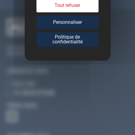
Tout refuser
Personnaliser
Politique de
confidentialité
Du lundi au vendredi
De 09h à 12h30 et de 13h30 à 18h
CONTACTEZ-NOUS
Par e-mail
Tél :
02 47 27 51 36
SUIVEZ-NOUS