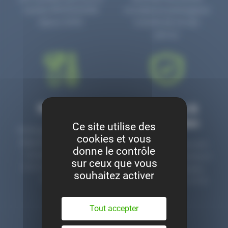
numéro PR3700006D
circulaire en prolongeant
depuis 2006.
la durée de vie des
pièces.
Montage
Garanties &
satisfaction
Ce site utilise des
Notre garage est à votre
cookies et vous
disposition pour monter
Toutes nos pièces sont
donne le contrôle
nos pièces neuves et
contrôlées et garanties 2
sur ceux que vous
d’occasion. Un service
ans. Une ligne dédiée
souhaitez activer
clé en main.
pour le SAV 02 47 27 51
36.
Tout accepter