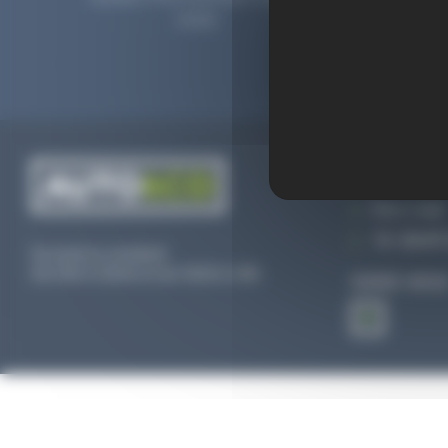
2006.
prolong
CONTACTEZ
Par e-mail
Tél :
02 47 
Du lundi au vendredi
De 09h à 12h30 et de 13h30 à 18h
SUIVEZ-NOU