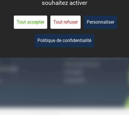
souhaitez activer
eant la durée de vie des
pièces.
Tout accepter
Tout refuser
Personnaliser
Politique de confidentialité
-NOUS
QUI SOMMES-NOUS
CONDITIONS GÉNÉRALES DE VENTE
MENTIONS LÉGALES
27 51 36
VIE PRIVÉE
ACCES PRO
S