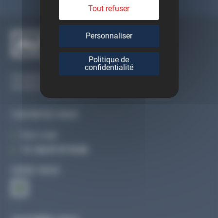
Tout refuser
Personnaliser
Politique de
confidentialité
Du lundi au vendredi
De 09h à 12h30 et de 13h30 à 18h
CONTACTEZ-NOUS
Par e-mail
Tél :
02 47 27 51 36
SUIVEZ-NOUS