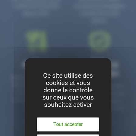
numéro PR3700006D
circulaire en prolongeant
depuis 2006.
la durée de vie des
pièces.
Montage
Garanties &
satisfaction
Ce site utilise des
Notre garage est à votre
cookies et vous
disposition pour monter
Toutes nos pièces sont
donne le contrôle
nos pièces neuves et
contrôlées et garanties 2
sur ceux que vous
d’occasion. Un service
ans. Une ligne dédiée
souhaitez activer
clé en main.
pour le SAV 02 47 27 51
36.
Tout accepter