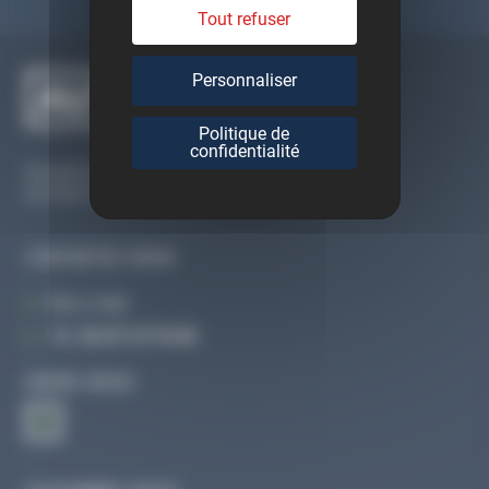
Tout refuser
Personnaliser
Politique de
confidentialité
Du lundi au vendredi
De 09h à 12h30 et de 13h30 à 18h
CONTACTEZ-NOUS
Par e-mail
Tél :
02 47 27 51 36
SUIVEZ-NOUS