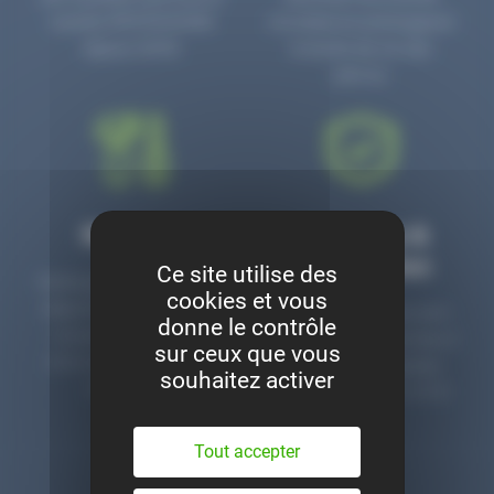
numéro PR3700006D
circulaire en prolongeant
depuis 2006.
la durée de vie des
pièces.
Montage
Garanties &
satisfaction
Ce site utilise des
Notre garage est à votre
cookies et vous
disposition pour monter
Toutes nos pièces sont
donne le contrôle
nos pièces neuves et
contrôlées et garanties 2
sur ceux que vous
d’occasion. Un service
ans. Une ligne dédiée
souhaitez activer
clé en main.
pour le SAV 02 47 27 51
36.
Tout accepter