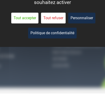
souhaitez activer
eant la durée de vie des
pièces.
Tout accepter
Tout refuser
Personnaliser
Politique de confidentialité
-NOUS
QUI SOMMES-NOUS
CONDITIONS GÉNÉRALES DE VENTE
MENTIONS LÉGALES
27 51 36
VIE PRIVÉE
ACCES PRO
S