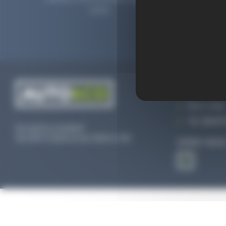
2006.
prolong
CONTACTEZ
Par e-mail
Tél :
02 47 
Du lundi au vendredi
De 09h à 12h30 et de 13h30 à 18h
SUIVEZ-NOU