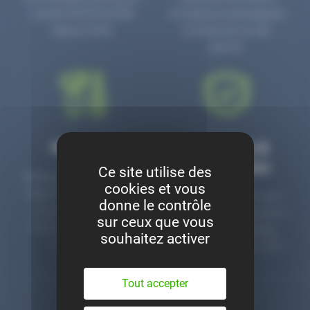
numéro PR3700006D
circulaire en prolongeant
depuis 2006.
la durée de vie des
pièces.
Montage
Garanties &
satisfaction
Ce site utilise des
Notre garage est à votre
cookies et vous
disposition pour monter
Toutes nos pièces sont
donne le contrôle
nos pièces neuves et
contrôlées et garanties 2
sur ceux que vous
d’occasion. Un service
ans. Une ligne dédiée
souhaitez activer
clé en main.
pour le SAV 02 47 27 51
36.
Tout accepter