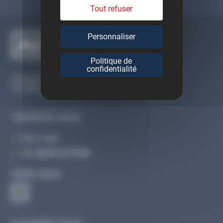
Tout refuser
Personnaliser
Politique de
confidentialité
Du lundi au vendredi
De 09h à 12h30 et de 13h30 à 18h
CONTACTEZ-NOUS
Par e-mail
Tél :
02 47 27 51 36
SUIVEZ-NOUS