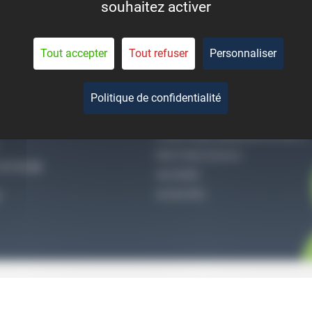
souhaitez activer
eant la durée de vie des
pièces.
Tout accepter
Tout refuser
Personnaliser
Politique de confidentialité
-NOUS
QUI SOMMES-NOUS
CONDITIONS GÉNÉRALES DE VENTE
MENTIONS LÉGALES
27 51 36
VIE PRIVÉE
ACCES PRO
S