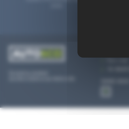
2006.
prolong
CONTACTEZ
Par e-mail
Tél :
02 47 
Du lundi au vendredi
De 09h à 12h30 et de 13h30 à 18h
SUIVEZ-NOU