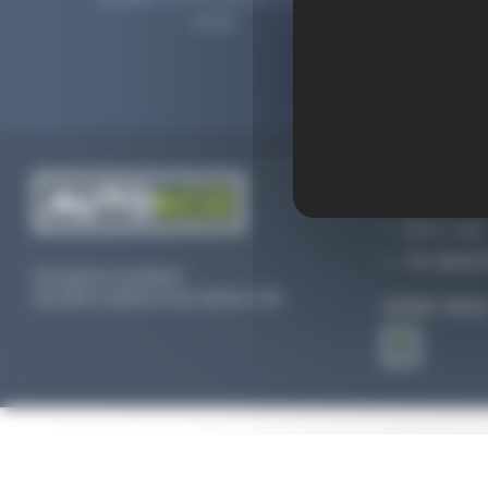
2006.
prolong
CONTACTEZ
Par e-mail
Tél :
02 47 
Du lundi au vendredi
De 09h à 12h30 et de 13h30 à 18h
SUIVEZ-NOU