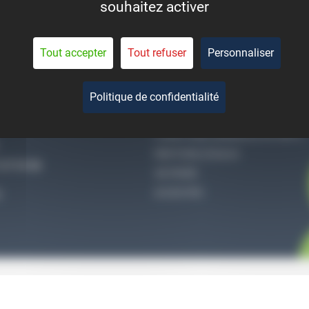
souhaitez activer
eant la durée de vie des
pièces.
Tout accepter
Tout refuser
Personnaliser
Politique de confidentialité
-NOUS
QUI SOMMES-NOUS
CONDITIONS GÉNÉRALES DE VENTE
MENTIONS LÉGALES
27 51 36
VIE PRIVÉE
ACCES PRO
S