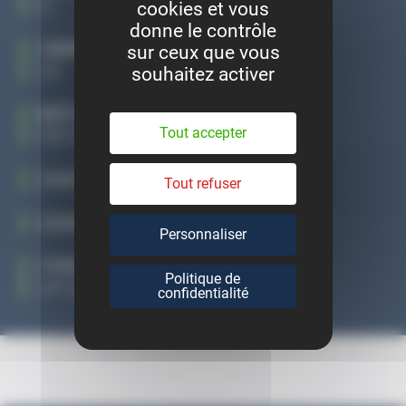
8
cookies et vous
donne le contrôle
CARBURANT
sur ceux que vous
GO
souhaitez activer
BOÎTE DE VITESSE
Tout accepter
MECANIQUE
CODE MOTEUR
Tout refuser
CODE BOÎTE
Personnaliser
TYPE MINE
Politique de
VF7U6UF0012115243
confidentialité