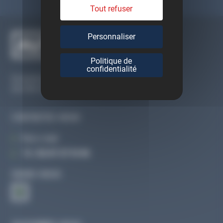
Tout refuser
Personnaliser
Politique de
confidentialité
Du lundi au vendredi
De 09h à 12h30 et de 13h30 à 18h
CONTACTEZ-NOUS
Par e-mail
Tél :
02 47 27 51 36
SUIVEZ-NOUS