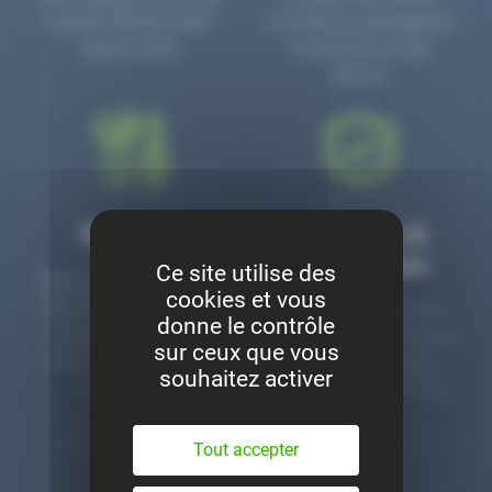
numéro PR3700006D
circulaire en prolongeant
depuis 2006.
la durée de vie des
pièces.
Montage
Garanties &
satisfaction
Ce site utilise des
Notre garage est à votre
cookies et vous
disposition pour monter
Toutes nos pièces sont
donne le contrôle
nos pièces neuves et
contrôlées et garanties 2
sur ceux que vous
d’occasion. Un service
ans. Une ligne dédiée
souhaitez activer
clé en main.
pour le SAV 02 47 27 51
36.
Tout accepter