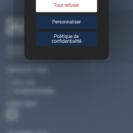
Tout refuser
Personnaliser
Politique de
confidentialité
Du lundi au vendredi
De 09h à 12h30 et de 13h30 à 18h
CONTACTEZ-NOUS
Par e-mail
Tél :
02 47 27 51 36
SUIVEZ-NOUS