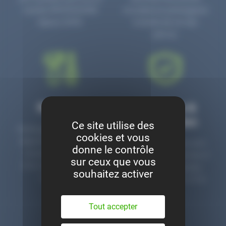
numéro PR3700006D
circulaire en prolongeant
depuis 2006.
la durée de vie des
pièces.
Montage
Garanties &
satisfaction
Ce site utilise des
Notre garage est à votre
cookies et vous
disposition pour monter
Toutes nos pièces sont
donne le contrôle
nos pièces neuves et
contrôlées et garanties 2
sur ceux que vous
d’occasion. Un service
ans. Une ligne dédiée
souhaitez activer
clé en main.
pour le SAV 02 47 27 51
36.
Tout accepter