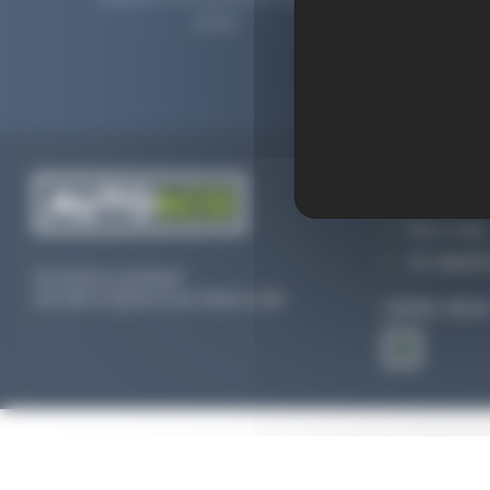
2006.
prolong
CONTACTEZ
Par e-mail
Tél :
02 47 
Du lundi au vendredi
De 09h à 12h30 et de 13h30 à 18h
SUIVEZ-NOU