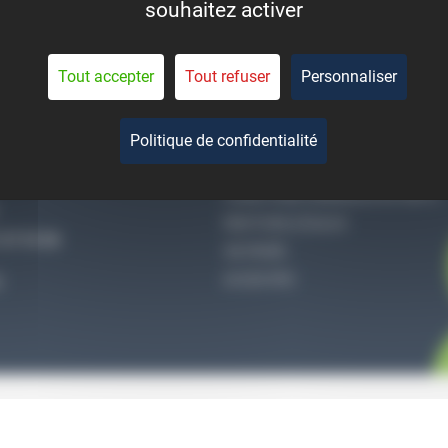
souhaitez activer
eant la durée de vie des
pièces.
Tout accepter
Tout refuser
Personnaliser
Politique de confidentialité
-NOUS
QUI SOMMES-NOUS
CONDITIONS GÉNÉRALES DE VENTE
MENTIONS LÉGALES
27 51 36
VIE PRIVÉE
ACCES PRO
S