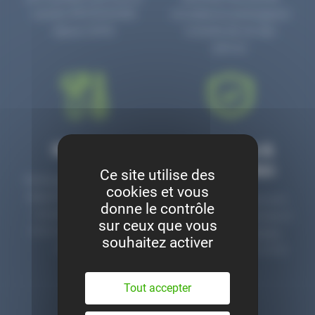
numéro PR3700006D
circulaire en prolongeant
depuis 2006.
la durée de vie des
pièces.
Montage
Garanties &
satisfaction
Ce site utilise des
Notre garage est à votre
cookies et vous
disposition pour monter
Toutes nos pièces sont
donne le contrôle
nos pièces neuves et
contrôlées et garanties 2
sur ceux que vous
d’occasion. Un service
ans. Une ligne dédiée
souhaitez activer
clé en main.
pour le SAV 02 47 27 51
36.
Tout accepter