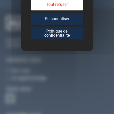
Tout refuser
Personnaliser
Politique de
confidentialité
Du lundi au vendredi
De 09h à 12h30 et de 13h30 à 18h
CONTACTEZ-NOUS
Par e-mail
Tél :
02 47 27 51 36
SUIVEZ-NOUS