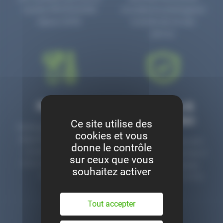
numéro PR3700006D
circulaire en prolongeant
depuis 2006.
la durée de vie des
pièces.
Montage
Garanties &
satisfaction
Ce site utilise des
Notre garage est à votre
cookies et vous
disposition pour monter
Toutes nos pièces sont
donne le contrôle
nos pièces neuves et
contrôlées et garanties 2
sur ceux que vous
d’occasion. Un service
ans. Une ligne dédiée
souhaitez activer
clé en main.
pour le SAV 02 47 27 51
36.
Tout accepter