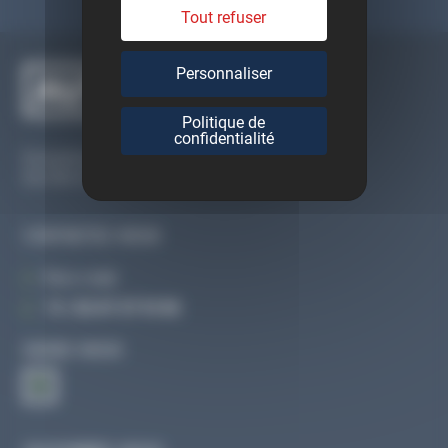
Tout refuser
Personnaliser
Politique de
confidentialité
Du lundi au vendredi
De 09h à 12h30 et de 13h30 à 18h
CONTACTEZ-NOUS
Par e-mail
Tél :
02 47 27 51 36
SUIVEZ-NOUS