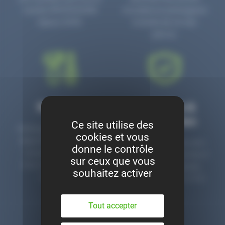
numéro PR3700006D
circulaire en prolongeant
depuis 2006.
la durée de vie des
pièces.
Montage
Garanties &
satisfaction
Ce site utilise des
Notre garage est à votre
cookies et vous
disposition pour monter
Toutes nos pièces sont
donne le contrôle
nos pièces neuves et
contrôlées et garanties 2
sur ceux que vous
d’occasion. Un service
ans. Une ligne dédiée
souhaitez activer
clé en main.
pour le SAV 02 47 27 51
36.
Tout accepter