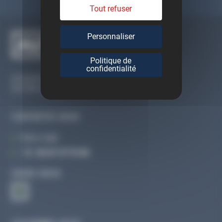
Tout refuser
Personnaliser
Politique de
confidentialité
Du lundi au vendredi
De 09h à 12h30 et de 13h30 à 18h
CONTACTEZ-NOUS
Par e-mail
Tél :
02 47 27 51 36
SUIVEZ-NOUS