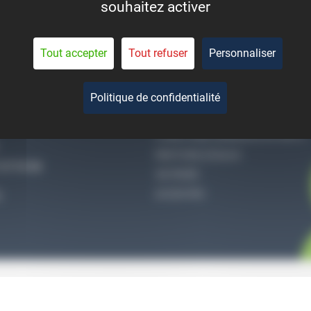
souhaitez activer
eant la durée de vie des
pièces.
Tout accepter
Tout refuser
Personnaliser
Politique de confidentialité
-NOUS
QUI SOMMES-NOUS
CONDITIONS GÉNÉRALES DE VENTE
MENTIONS LÉGALES
27 51 36
VIE PRIVÉE
ACCES PRO
S