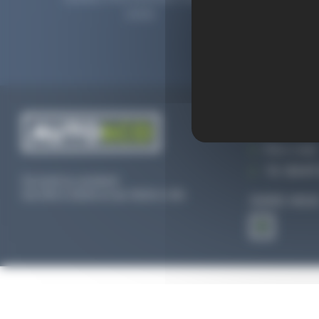
2006.
prolong
CONTACTEZ
Par e-mail
Tél :
02 47 
Du lundi au vendredi
De 09h à 12h30 et de 13h30 à 18h
SUIVEZ-NOU