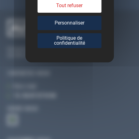
Tout refuser
Personnaliser
Politique de
confidentialité
Du lundi au vendredi
De 09h à 12h30 et de 13h30 à 18h
CONTACTEZ-NOUS
Par e-mail
Tél :
02 47 27 51 36
SUIVEZ-NOUS