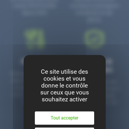
numéro PR3700006D
circulaire en prolongeant
depuis 2006.
la durée de vie des
pièces.
Montage
Garanties &
satisfaction
Ce site utilise des
Notre garage est à votre
cookies et vous
disposition pour monter
Toutes nos pièces sont
donne le contrôle
nos pièces neuves et
contrôlées et garanties 2
sur ceux que vous
d’occasion. Un service
ans. Une ligne dédiée
souhaitez activer
clé en main.
pour le SAV 02 47 27 51
36.
Tout accepter