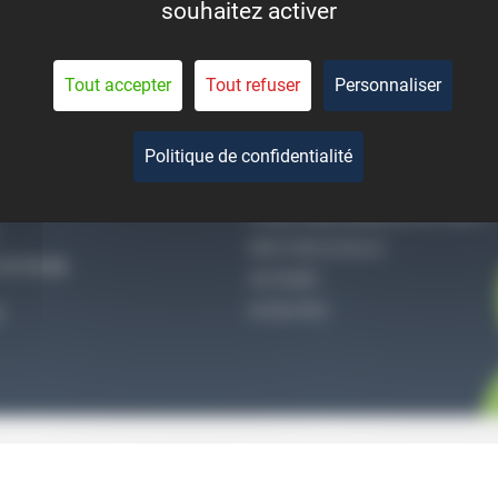
souhaitez activer
eant la durée de vie des
pièces.
Tout accepter
Tout refuser
Personnaliser
Politique de confidentialité
-NOUS
QUI SOMMES-NOUS
CONDITIONS GÉNÉRALES DE VENTE
MENTIONS LÉGALES
27 51 36
VIE PRIVÉE
ACCES PRO
S