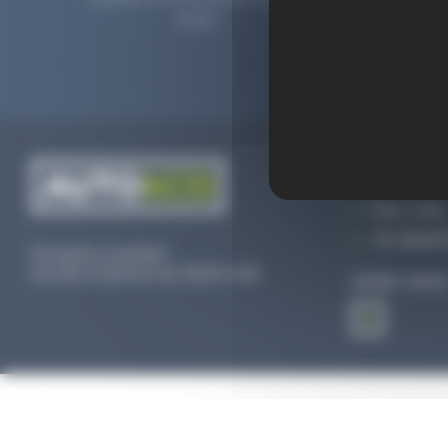
2006.
prolong
CONTACTEZ
Par e-mail
Tél :
02 47 
Du lundi au vendredi
De 09h à 12h30 et de 13h30 à 18h
SUIVEZ-NOU