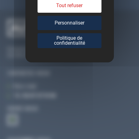
Tout refuser
Personnaliser
Politique de
confidentialité
Du lundi au vendredi
De 09h à 12h30 et de 13h30 à 18h
CONTACTEZ-NOUS
Par e-mail
Tél :
02 47 27 51 36
SUIVEZ-NOUS