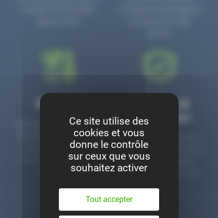
numéro PR3700006D
circulaire en prolongeant
depuis 2006.
la durée de vie des
pièces.
Montage
Garanties &
satisfaction
Ce site utilise des
Notre garage est à votre
cookies et vous
disposition pour monter
Toutes nos pièces sont
donne le contrôle
nos pièces neuves et
contrôlées et garanties 2
sur ceux que vous
d’occasion. Un service
ans. Une ligne dédiée
souhaitez activer
clé en main.
pour le SAV 02 47 27 51
36.
Tout accepter