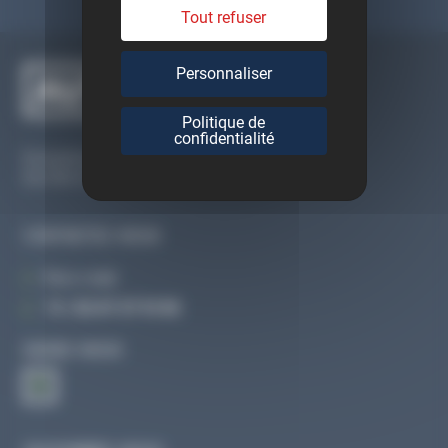
Tout refuser
Personnaliser
Politique de
confidentialité
Du lundi au vendredi
De 09h à 12h30 et de 13h30 à 18h
CONTACTEZ-NOUS
Par e-mail
Tél :
02 47 27 51 36
SUIVEZ-NOUS