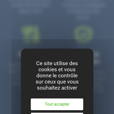
numéro PR3700006D
circulaire en prolongeant
depuis 2006.
la durée de vie des
pièces.
Montage
Garanties &
satisfaction
Ce site utilise des
Notre garage est à votre
cookies et vous
disposition pour monter
Toutes nos pièces sont
donne le contrôle
nos pièces neuves et
contrôlées et garanties 2
sur ceux que vous
d’occasion. Un service
ans. Une ligne dédiée
souhaitez activer
clé en main.
pour le SAV 02 47 27 51
36.
Tout accepter