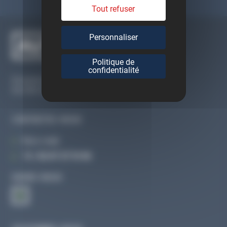
Tout refuser
Personnaliser
Politique de
confidentialité
Du lundi au vendredi
De 09h à 12h30 et de 13h30 à 18h
CONTACTEZ-NOUS
Par e-mail
Tél :
02 47 27 51 36
SUIVEZ-NOUS