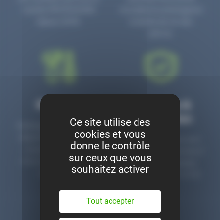
numéro PR3700006D
circulaire en prolongeant
depuis 2006.
la durée de vie des
pièces.
Montage
Garanties &
satisfaction
Ce site utilise des
Notre garage est à votre
cookies et vous
disposition pour monter
Toutes nos pièces sont
donne le contrôle
nos pièces neuves et
contrôlées et garanties 2
sur ceux que vous
d’occasion. Un service
ans. Une ligne dédiée
souhaitez activer
clé en main.
pour le SAV 02 47 27 51
36.
Tout accepter