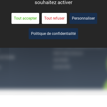
souhaitez activer
eant la durée de vie des
pièces.
Tout accepter
Tout refuser
Personnaliser
Politique de confidentialité
-NOUS
QUI SOMMES-NOUS
CONDITIONS GÉNÉRALES DE VENTE
MENTIONS LÉGALES
27 51 36
VIE PRIVÉE
ACCES PRO
S