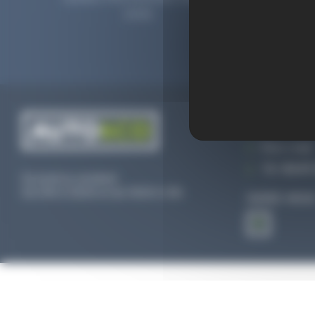
2006.
prolong
CONTACTEZ
Par e-mail
Tél :
02 47 
Du lundi au vendredi
De 09h à 12h30 et de 13h30 à 18h
SUIVEZ-NOU