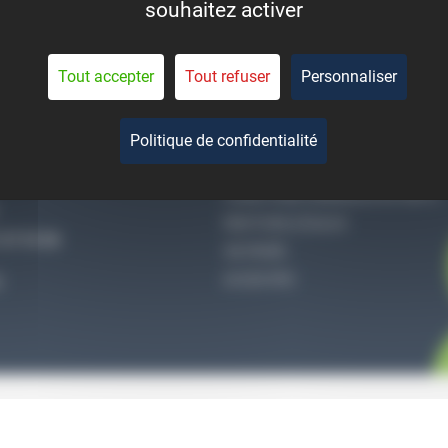
souhaitez activer
eant la durée de vie des
pièces.
Tout accepter
Tout refuser
Personnaliser
Politique de confidentialité
-NOUS
QUI SOMMES-NOUS
CONDITIONS GÉNÉRALES DE VENTE
MENTIONS LÉGALES
27 51 36
VIE PRIVÉE
ACCES PRO
S