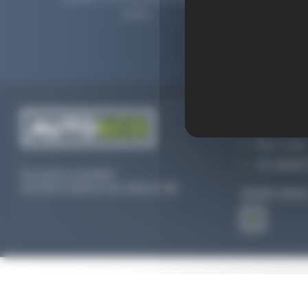
2006.
prolong
CONTACTEZ
Par e-mail
Tél :
02 47 
Du lundi au vendredi
De 09h à 12h30 et de 13h30 à 18h
SUIVEZ-NOU