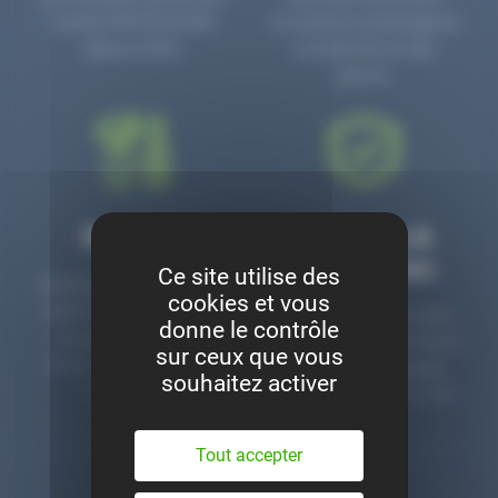
numéro PR3700006D
circulaire en prolongeant
depuis 2006.
la durée de vie des
pièces.
Montage
Garanties &
satisfaction
Ce site utilise des
Notre garage est à votre
cookies et vous
disposition pour monter
Toutes nos pièces sont
donne le contrôle
nos pièces neuves et
contrôlées et garanties 2
sur ceux que vous
d’occasion. Un service
ans. Une ligne dédiée
souhaitez activer
clé en main.
pour le SAV 02 47 27 51
36.
Tout accepter