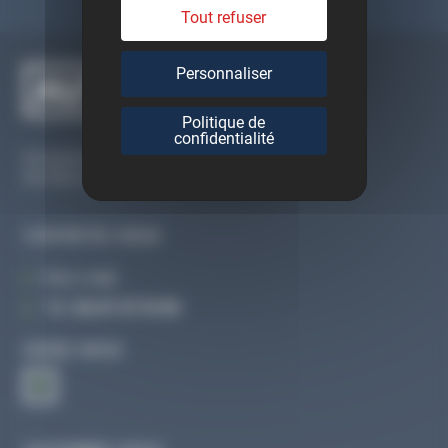
Tout refuser
Personnaliser
Politique de
confidentialité
Du lundi au vendredi
De 09h à 12h30 et de 13h30 à 18h
CONTACTEZ-NOUS
Par e-mail
Tél :
02 47 27 51 36
SUIVEZ-NOUS