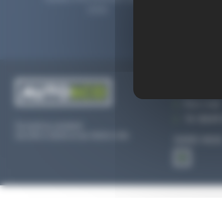
2006.
prolong
CONTACTEZ
Par e-mail
Tél :
02 47 
Du lundi au vendredi
De 09h à 12h30 et de 13h30 à 18h
SUIVEZ-NOU