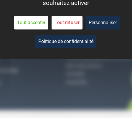
souhaitez activer
eant la durée de vie des
pièces.
Tout accepter
Tout refuser
Personnaliser
Politique de confidentialité
-NOUS
QUI SOMMES-NOUS
CONDITIONS GÉNÉRALES DE VENTE
MENTIONS LÉGALES
27 51 36
VIE PRIVÉE
ACCES PRO
S