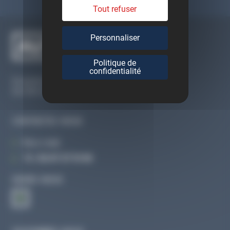
Tout refuser
Personnaliser
Politique de
confidentialité
Du lundi au vendredi
De 09h à 12h30 et de 13h30 à 18h
CONTACTEZ-NOUS
Par e-mail
Tél :
02 47 27 51 36
SUIVEZ-NOUS