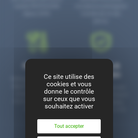
numéro PR3700006D
circulaire en prolongeant
depuis 2006.
la durée de vie des
pièces.
Montage
Garanties &
satisfaction
Ce site utilise des
Notre garage est à votre
cookies et vous
disposition pour monter
Toutes nos pièces sont
donne le contrôle
nos pièces neuves et
contrôlées et garanties 2
sur ceux que vous
d’occasion. Un service
ans. Une ligne dédiée
souhaitez activer
clé en main.
pour le SAV 02 47 27 51
36.
Tout accepter