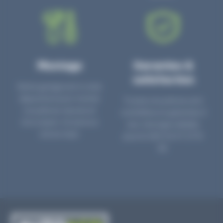
Montage
Garanties &
satisfaction
Notre garage est à votre
disposition pour monter
Toutes nos pièces sont
nos pièces neuves et
contrôlées et garanties 2
d’occasion. Un service
ans. Une ligne dédiée
clé en main.
pour le SAV 02 47 27 51
36.