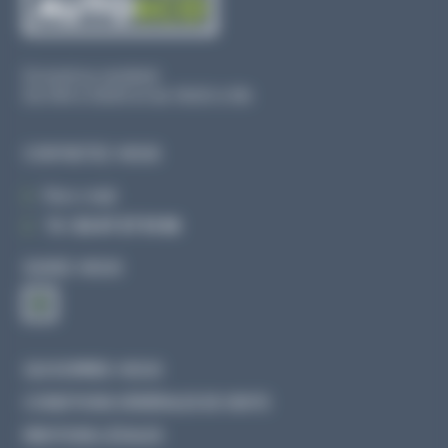
Du lundi au vendredi
De 09h à 12h30 et de 13h30 à 18h
CONTACTEZ-NOUS
Par e-mail
Tél :
02 47 27 51 36
SUIVEZ-NOUS
QUI SOMMES-NOUS
CONDITIONS GÉNÉRALES DE VENTE
MENTIONS LÉGALES