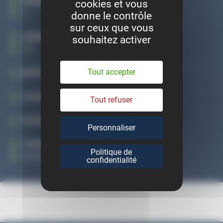
PUISSANCE
cookies et vous
5
donne le contrôle
sur ceux que vous
CARBURANT
souhaitez activer
GO
Tout accepter
BOÎTE DE VITESSE
CODE MOTEUR
Tout refuser
CODE BOÎTE
Personnaliser
TYPE MINE
Politique de
WVWZZZ1KZCW510478
confidentialité