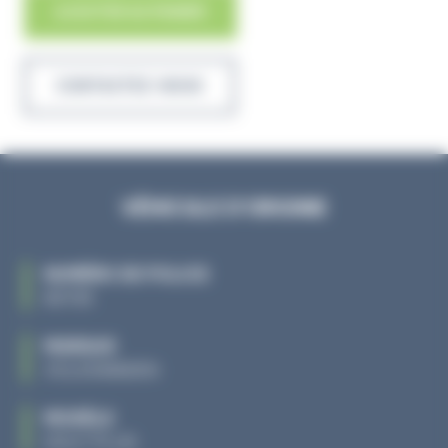
, BOUTON DE WARNING
AJOUTER AU PANIER
CONTACTEZ-NOUS
VÉHICULE D'ORIGINE
NUMÉRO DE POLICE
85735
MARQUE
VOLKSWAGEN
MODÈLE
GOLF PLUS