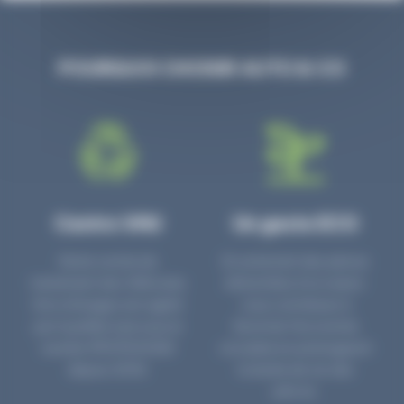
POURQUOI CHOISIR AUTO & CO
Centre VHU
Un geste ECO
Notre centre de
En achetant des pièces
traitement des Véhicules
détachées d’occasion,
Hors d’Usages est agréé
vous contribuez à
par la préfecture sous le
favoriser l’économie
numéro PR3700006D
circulaire en prolongeant
depuis 2006.
la durée de vie des
pièces.