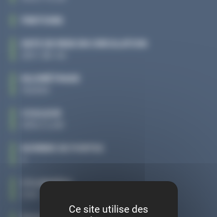
FINITIONS
DATE DE MISE EN CIRCULATION
2011-08-02
KILOMÉTRAGE
192454
COULEUR
GRIS CLAIR
NOMBRE DE PORTES
5
CYLINDRÉES
1598
Ce site utilise des