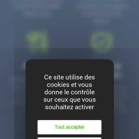
numéro PR3700006D
circulaire en prolongeant
depuis 2006.
la durée de vie des
pièces.
Montage
Garanties &
satisfaction
Ce site utilise des
Notre garage est à votre
cookies et vous
disposition pour monter
Toutes nos pièces sont
donne le contrôle
nos pièces neuves et
contrôlées et garanties 2
sur ceux que vous
d’occasion. Un service
ans. Une ligne dédiée
souhaitez activer
clé en main.
pour le SAV 02 47 27 51
36.
Tout accepter