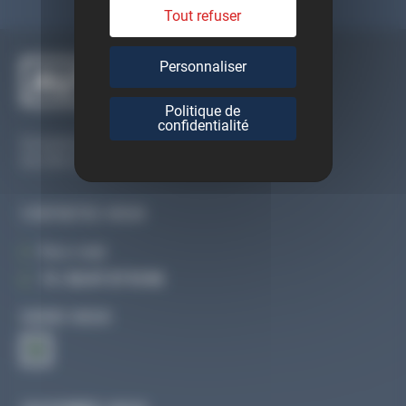
Tout refuser
Personnaliser
Politique de
confidentialité
Du lundi au vendredi
De 09h à 12h30 et de 13h30 à 18h
CONTACTEZ-NOUS
Par e-mail
Tél :
02 47 27 51 36
SUIVEZ-NOUS