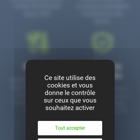
numéro PR3700006D
circulaire en prolongeant
depuis 2006.
la durée de vie des
pièces.
Montage
Garanties &
satisfaction
Ce site utilise des
Notre garage est à votre
cookies et vous
disposition pour monter
Toutes nos pièces sont
donne le contrôle
nos pièces neuves et
contrôlées et garanties 2
sur ceux que vous
d’occasion. Un service
ans. Une ligne dédiée
souhaitez activer
clé en main.
pour le SAV 02 47 27 51
36.
Tout accepter