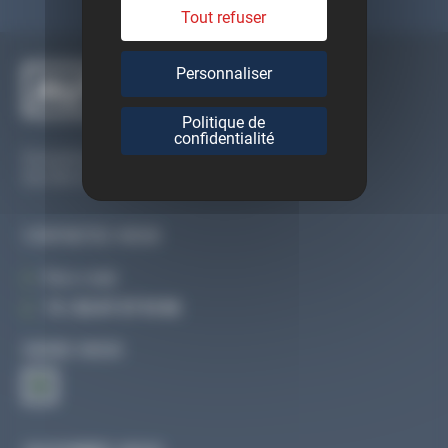
Tout refuser
Personnaliser
Politique de
confidentialité
Du lundi au vendredi
De 09h à 12h30 et de 13h30 à 18h
CONTACTEZ-NOUS
Par e-mail
Tél :
02 47 27 51 36
SUIVEZ-NOUS