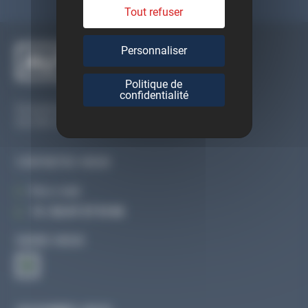
Tout refuser
Personnaliser
Politique de
confidentialité
Du lundi au vendredi
De 09h à 12h30 et de 13h30 à 18h
CONTACTEZ-NOUS
Par e-mail
Tél :
02 47 27 51 36
SUIVEZ-NOUS