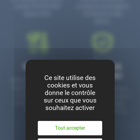
numéro PR3700006D
circulaire en prolongeant
depuis 2006.
la durée de vie des
pièces.
Montage
Garanties &
satisfaction
Ce site utilise des
Notre garage est à votre
cookies et vous
disposition pour monter
Toutes nos pièces sont
donne le contrôle
nos pièces neuves et
contrôlées et garanties 2
sur ceux que vous
d’occasion. Un service
ans. Une ligne dédiée
souhaitez activer
clé en main.
pour le SAV 02 47 27 51
36.
Tout accepter