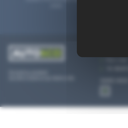
2006.
prolong
CONTACTEZ
Par e-mail
Tél :
02 47 
Du lundi au vendredi
De 09h à 12h30 et de 13h30 à 18h
SUIVEZ-NOU