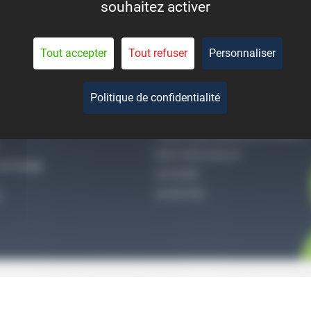
souhaitez activer
eant la durée de vie des
pièces.
Tout accepter
Tout refuser
Personnaliser
Politique de confidentialité
-NOUS
QUI SOMMES-NOUS
CONDITIONS GÉNÉRALES DE VENTE
MENTIONS LÉGALES
27 51 36
VIE PRIVÉE
ACCES PRO
S