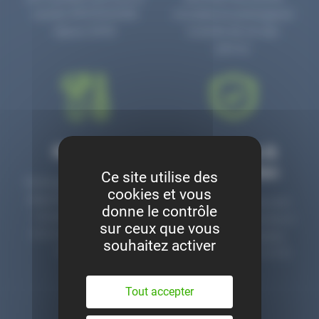
numéro PR3700006D
circulaire en prolongeant
depuis 2006.
la durée de vie des
pièces.
Montage
Garanties &
satisfaction
Ce site utilise des
Notre garage est à votre
cookies et vous
disposition pour monter
Toutes nos pièces sont
donne le contrôle
nos pièces neuves et
contrôlées et garanties 2
sur ceux que vous
d’occasion. Un service
ans. Une ligne dédiée
souhaitez activer
clé en main.
pour le SAV 02 47 27 51
36.
Tout accepter