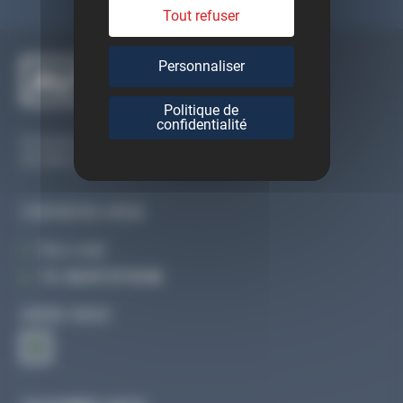
Tout refuser
Personnaliser
Politique de
confidentialité
Du lundi au vendredi
De 09h à 12h30 et de 13h30 à 18h
CONTACTEZ-NOUS
Par e-mail
Tél :
02 47 27 51 36
SUIVEZ-NOUS