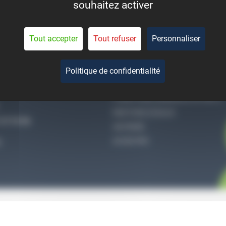
souhaitez activer
eant la durée de vie des
pièces.
Tout accepter
Tout refuser
Personnaliser
Politique de confidentialité
-NOUS
QUI SOMMES-NOUS
CONDITIONS GÉNÉRALES DE VENTE
MENTIONS LÉGALES
27 51 36
VIE PRIVÉE
ACCES PRO
S