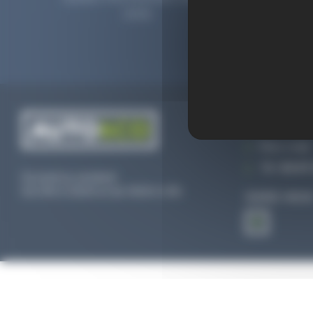
2006.
prolong
CONTACTEZ
Par e-mail
Tél :
02 47 
Du lundi au vendredi
De 09h à 12h30 et de 13h30 à 18h
SUIVEZ-NOU